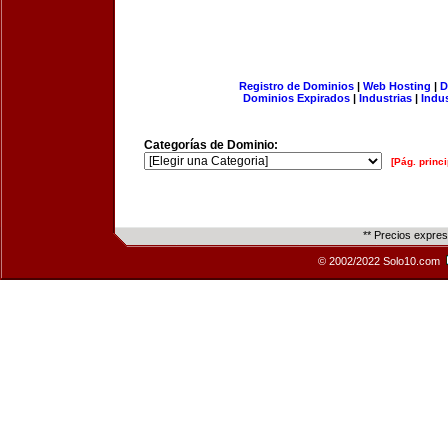
Registro de Dominios
|
Web Hosting
|
D
Dominios Expirados
|
Industrias
|
Indu
Categorías de Dominio:
[Pág. princi
** Precios expre
© 2002/2022 Solo10.com