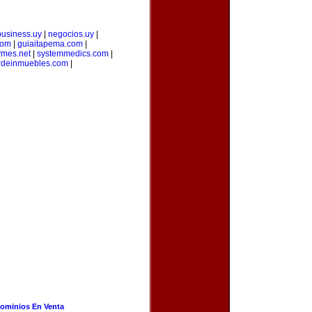
business.uy
|
negocios.uy
|
com
|
guiaitapema.com
|
ymes.net
|
systemmedics.com
|
erdeinmuebles.com
|
ominios En Venta