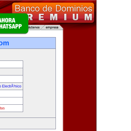
com
 ElectrÃ³nico
tas