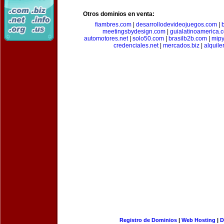
Otros dominios en venta:
fiambres.com
|
desarrollodevideojuegos.com
|
meetingsbydesign.com
|
guialatinoamerica.
automotores.net
|
solo50.com
|
brasilb2b.com
|
mip
credenciales.net
|
mercados.biz
|
alquil
Registro de Dominios
|
Web Hosting
|
D