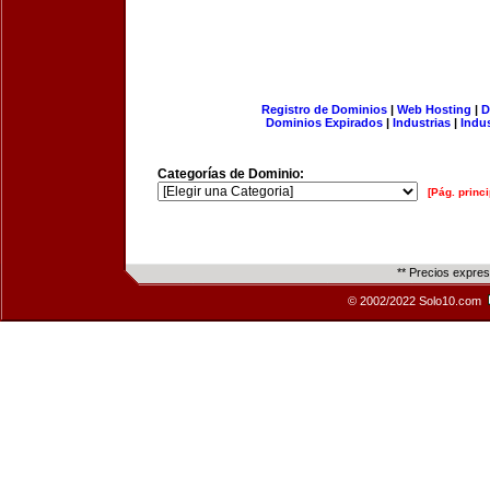
Registro de Dominios
|
Web Hosting
|
D
Dominios Expirados
|
Industrias
|
Indu
Categorías de Dominio:
[Pág. princi
** Precios expre
© 2002/2022 Solo10.com