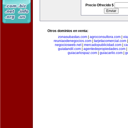
Precio Ofrecido $
Otros dominios en venta:
zonasubastas.com
|
agroconsultora.com
|
vi
reuniaodenegocios.com
|
tarjetacomercial.com
negociosweb.net
|
mercadopublicidad.com
|
ca
guiatandil.com
|
agentedepropiedades.com
|
guiacarlospaz.com
|
guiacarilo.com
|
g