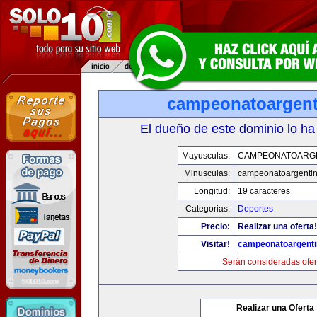
campeonatoargen
El dueño de este dominio lo ha
Mayusculas:
CAMPEONATOARG
Minusculas:
campeonatoargenti
Longitud:
19 caracteres
Categorias:
Deportes
Precio:
Realizar una oferta!
Visitar!
campeonatoargent
Serán consideradas ofer
Realizar una Oferta