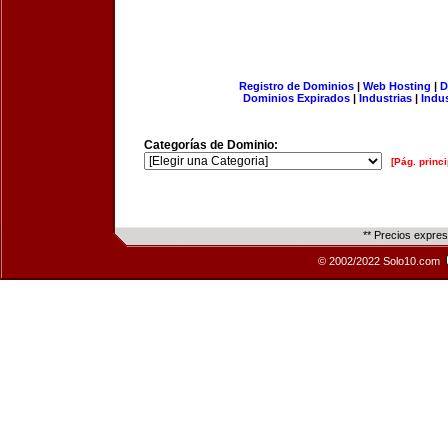
Registro de Dominios
|
Web Hosting
|
D
Dominios Expirados
|
Industrias
|
Indu
Categorías de Dominio:
[Pág. princi
** Precios expre
© 2002/2022 Solo10.com