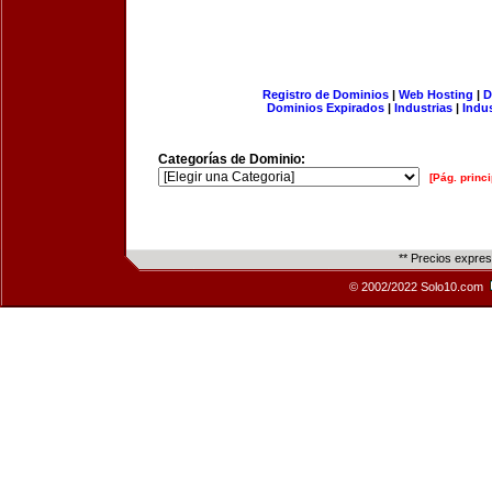
Registro de Dominios
|
Web Hosting
|
D
Dominios Expirados
|
Industrias
|
Indu
Categorías de Dominio:
[Pág. princi
** Precios expre
© 2002/2022 Solo10.com