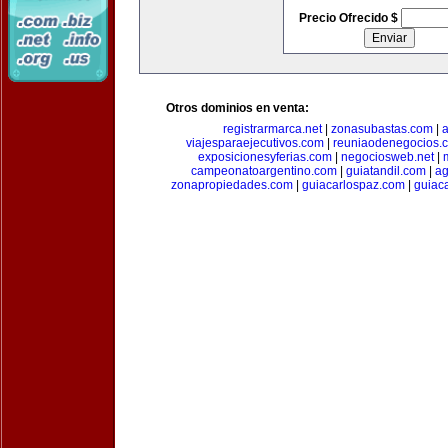
Precio Ofrecido $
Otros dominios en venta:
registrarmarca.net
|
zonasubastas.com
|
a
viajesparaejecutivos.com
|
reuniaodenegocios.
exposicionesyferias.com
|
negociosweb.net
|
campeonatoargentino.com
|
guiatandil.com
|
ag
zonapropiedades.com
|
guiacarlospaz.com
|
guiac