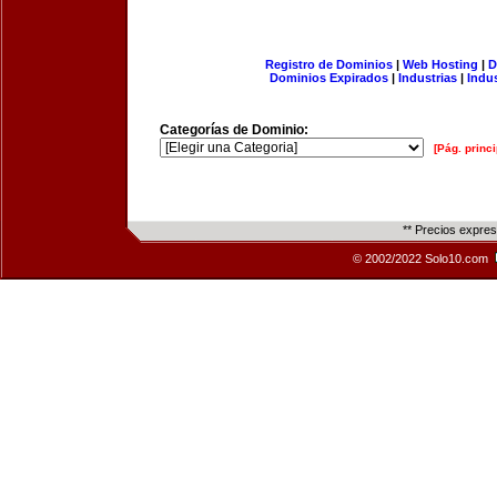
Registro de Dominios
|
Web Hosting
|
D
Dominios Expirados
|
Industrias
|
Indu
Categorías de Dominio:
[Pág. princi
** Precios expre
© 2002/2022 Solo10.com