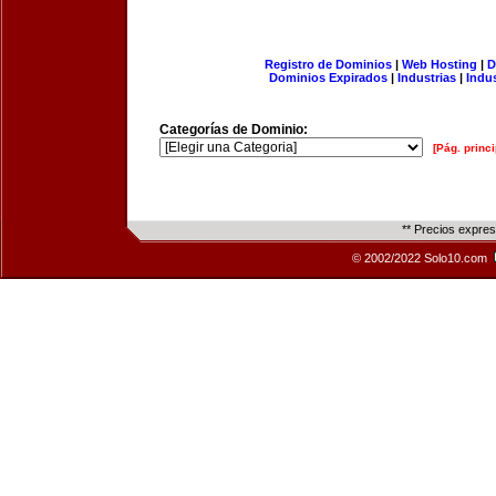
Registro de Dominios
|
Web Hosting
|
D
Dominios Expirados
|
Industrias
|
Indu
Categorías de Dominio:
[Pág. princi
** Precios expre
© 2002/2022 Solo10.com