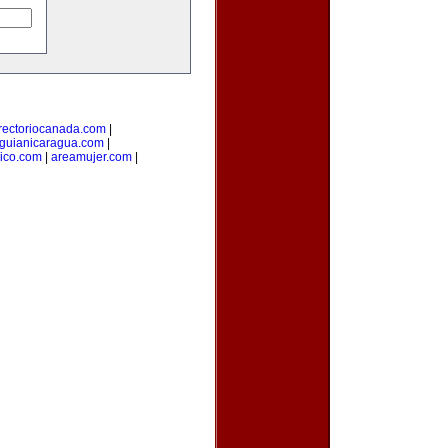
rectoriocanada.com
|
guianicaragua.com
|
ico.com
|
areamujer.com
|