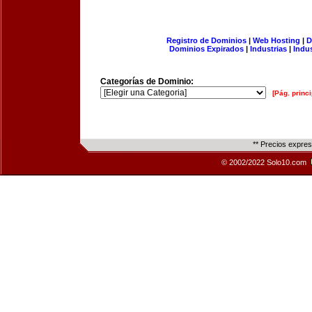
Registro de Dominios
|
Web Hosting
|
D
Dominios Expirados
|
Industrias
|
Indu
Categorías de Dominio:
[Pág. princi
** Precios expre
© 2002/2022 Solo10.com