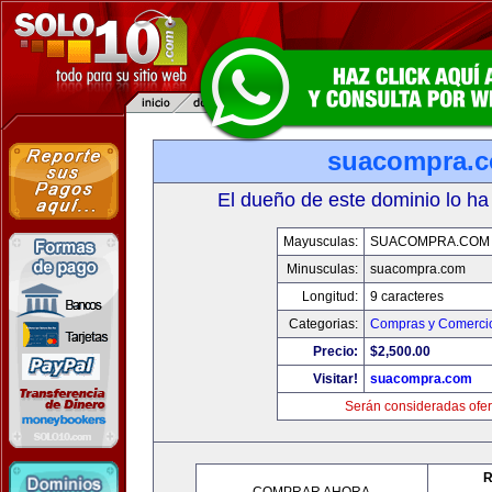
suacompra.
El dueño de este dominio lo ha
Mayusculas:
SUACOMPRA.COM
Minusculas:
suacompra.com
Longitud:
9 caracteres
Categorias:
Compras y Comercio
Precio:
$2,500.00
Visitar!
suacompra.com
Serán consideradas ofer
R