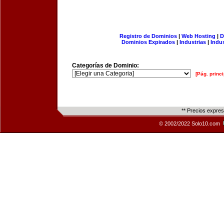
Registro de Dominios
|
Web Hosting
|
D
Dominios Expirados
|
Industrias
|
Indu
Categorías de Dominio:
[Pág. princi
** Precios expre
© 2002/2022 Solo10.com