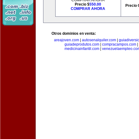
COMPRAR AHORA
Precio $
550.00
Precio 
COMPRAR AHORA
Otros dominios en venta:
areajoven.com
|
autosenalquiler.com
|
guiadiversi
guiadeprodutos.com
|
compracampos.com
|
medicinainfantil.com
|
venezuelaempleo.co