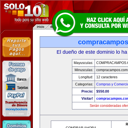
compracampos
El dueño de este dominio lo ha
Mayusculas:
COMPRACAMPOS.
Minusculas:
compracampos.com
Longitud:
12 caracteres
Categorias:
Compras y Comercio
Precio:
$550.00
Visitar!
compracampos.co
Serán consideradas ofer
R