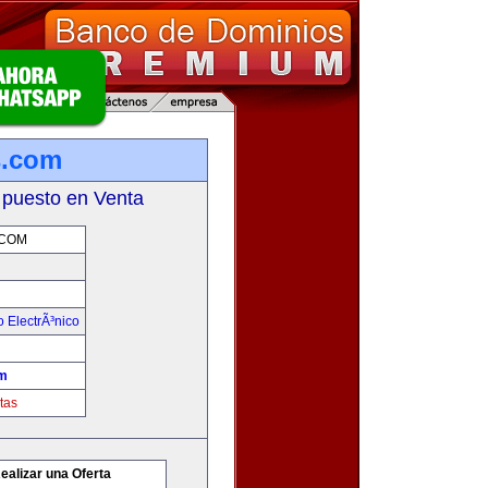
.com
 puesto en Venta
COM
 ElectrÃ³nico
m
tas
ealizar una Oferta