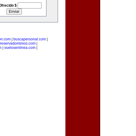
Ofrecido $
on.com
|
buscapersonal.com
|
reservadominios.com
|
m
|
vuelosenlinea.com
|