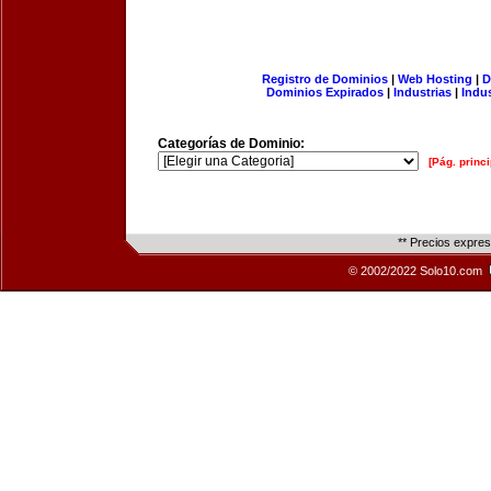
Registro de Dominios
|
Web Hosting
|
D
Dominios Expirados
|
Industrias
|
Indu
Categorías de Dominio:
[Pág. princi
** Precios expre
© 2002/2022 Solo10.com