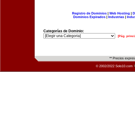
Registro de Dominios
|
Web Hosting
|
D
Dominios Expirados
|
Industrias
|
Indu
Categorías de Dominio:
[Pág. princi
** Precios expre
© 2002/2022 Solo10.com