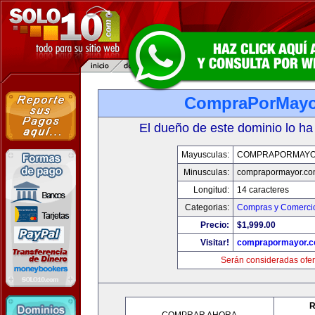
CompraPorMayo
El dueño de este dominio lo ha
Mayusculas:
COMPRAPORMAYO
Minusculas:
comprapormayor.co
Longitud:
14 caracteres
Categorias:
Compras y Comercio
Precio:
$1,999.00
Visitar!
comprapormayor.
Serán consideradas ofer
R