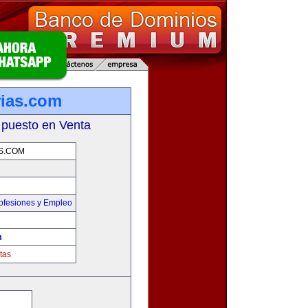
rias.com
 puesto en Venta
S.COM
ofesiones y Empleo
m
tas