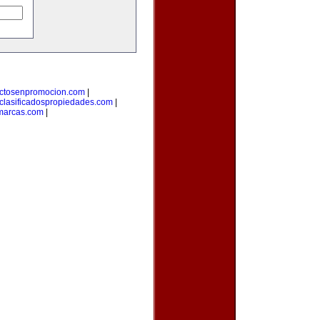
ctosenpromocion.com
|
clasificadospropiedades.com
|
marcas.com
|