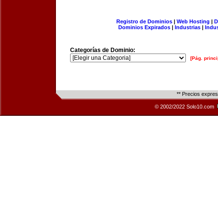
Registro de Dominios
|
Web Hosting
|
D
Dominios Expirados
|
Industrias
|
Indu
Categorías de Dominio:
[Pág. princi
** Precios expre
© 2002/2022 Solo10.com